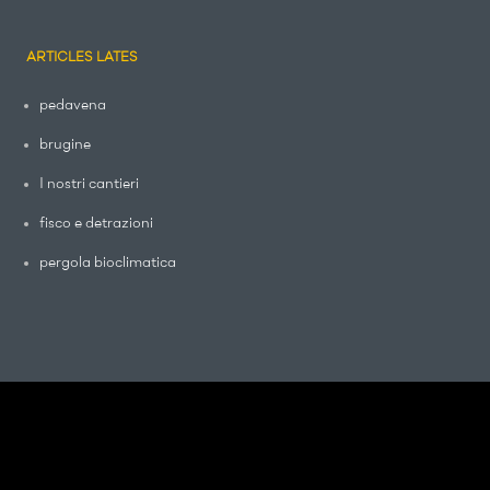
ARTICLES LATES
pedavena
brugine
I nostri cantieri
fisco e detrazioni
pergola bioclimatica